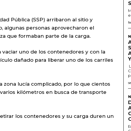
M
e
ad Pública (SSP) arribaron al sitio y
f
go, algunas personas aprovecharon el
eza que formaban parte de la carga.
N
 vaciar uno de los contenedores y con la
culo dañado para liberar uno de los carriles
L
C
p
s
 la zona lucía complicado, por lo que cientos
varios kilómetros en busca de transporte
N
etirar los contenedores y su carga duren un
E
G