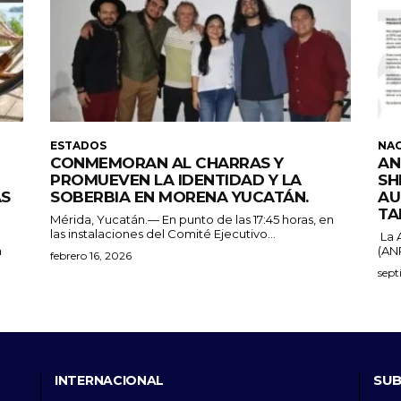
ESTADOS
NA
CONMEMORAN AL CHARRAS Y
AN
PROMUEVEN LA IDENTIDAD Y LA
SH
ÁS
SOBERBIA EN MORENA YUCATÁN.
AU
TA
Mérida, Yucatán.— En punto de las 17:45 horas, en
las instalaciones del Comité Ejecutivo...
La 
a
(ANP
febrero 16, 2026
sept
SUB
INTERNACIONAL