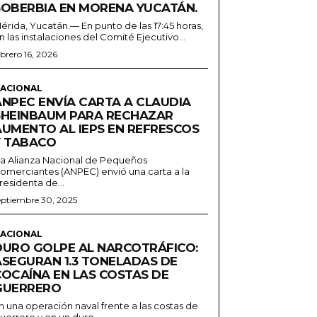
SOBERBIA EN MORENA YUCATÁN.
érida, Yucatán.— En punto de las 17:45 horas,
n las instalaciones del Comité Ejecutivo...
ebrero 16, 2026
ACIONAL
ANPEC ENVÍA CARTA A CLAUDIA
SHEINBAUM PARA RECHAZAR
AUMENTO AL IEPS EN REFRESCOS
Y TABACO
a Alianza Nacional de Pequeños
omerciantes (ANPEC) envió una carta a la
residenta de...
eptiembre 30, 2025
ACIONAL
DURO GOLPE AL NARCOTRÁFICO:
ASEGURAN 1.3 TONELADAS DE
COCAÍNA EN LAS COSTAS DE
GUERRERO
n una operación naval frente a las costas de
uerrero y en un duro...