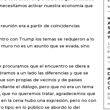
e
ecesitamos activar nuestra economía que
f
N
reunión era a partir de coincidencias
entro con Trump los temas se redujeron a lo
L
 muro no es un asunto que se evada, sino
C
p
s
e procuramos que el encuentro se diera a
N
iéramos a un lado las diferencias y que se
que son propias de vecinos y de países
iante el diálogo, pero que no era un tema
r, que no queremos tratar, agradecemos que
E
G
 en la cena hubo una expresión, pero no con
m
 tipo; en lo público se abordó lo del