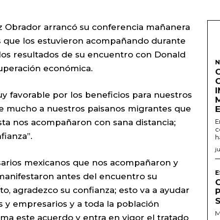
z Obrador arrancó su conferencia mañanera
s que los estuvieron acompañando durante
 los resultados de su encuentro con Donald
N
cuperación económica.
 favorable por los beneficios para nuestros
rle mucho a nuestros paisanos migrantes que
sta nos acompañaron con sana distancia;
E
c
fianza”.
h
j
sarios mexicanos que nos acompañaron y
E
manifestaron antes del encuentro su
o, agradezco su confianza; esto va a ayudar
s y empresarios y a toda la población
M
ma este acuerdo y entra en vigor el tratado