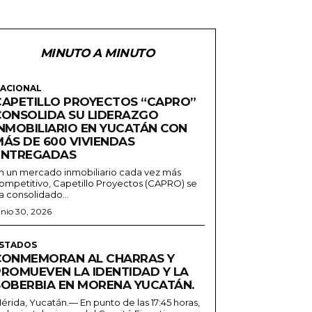
MINUTO A MINUTO
ACIONAL
CAPETILLO PROYECTOS “CAPRO”
CONSOLIDA SU LIDERAZGO
INMOBILIARIO EN YUCATÁN CON
MÁS DE 600 VIVIENDAS
ENTREGADAS
n un mercado inmobiliario cada vez más
ompetitivo, Capetillo Proyectos (CAPRO) se
a consolidado...
unio 30, 2026
STADOS
CONMEMORAN AL CHARRAS Y
PROMUEVEN LA IDENTIDAD Y LA
SOBERBIA EN MORENA YUCATÁN.
érida, Yucatán.— En punto de las 17:45 horas,