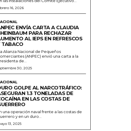
n las instalaciones del Comité Ejecutivo...
ebrero 16, 2026
ACIONAL
ANPEC ENVÍA CARTA A CLAUDIA
SHEINBAUM PARA RECHAZAR
AUMENTO AL IEPS EN REFRESCOS
Y TABACO
a Alianza Nacional de Pequeños
omerciantes (ANPEC) envió una carta a la
residenta de...
eptiembre 30, 2025
ACIONAL
DURO GOLPE AL NARCOTRÁFICO:
ASEGURAN 1.3 TONELADAS DE
COCAÍNA EN LAS COSTAS DE
GUERRERO
n una operación naval frente a las costas de
uerrero y en un duro...
ayo 13, 2025