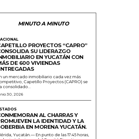
MINUTO A MINUTO
ACIONAL
CAPETILLO PROYECTOS “CAPRO”
CONSOLIDA SU LIDERAZGO
INMOBILIARIO EN YUCATÁN CON
MÁS DE 600 VIVIENDAS
ENTREGADAS
n un mercado inmobiliario cada vez más
ompetitivo, Capetillo Proyectos (CAPRO) se
a consolidado...
unio 30, 2026
STADOS
CONMEMORAN AL CHARRAS Y
PROMUEVEN LA IDENTIDAD Y LA
SOBERBIA EN MORENA YUCATÁN.
érida, Yucatán.— En punto de las 17:45 horas,