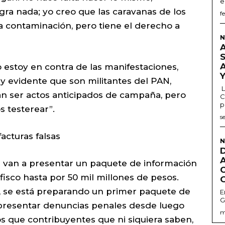
e
ra nada; yo creo que las caravanas de los
f
la contaminación, pero tiene el derecho a
N
 estoy en contra de las manifestaciones,
y evidente que son militantes del PAN,
L
n ser actos anticipados de campaña, pero
C
p
 testerear”.
s
acturas falsas
N
a van a presentar un paquete de información
 fisco hasta por 50 mil millones de pesos.
, se está preparando un primer paquete de
E
G
a presentar denuncias penales desde luego
m
os que contribuyentes que ni siquiera saben,