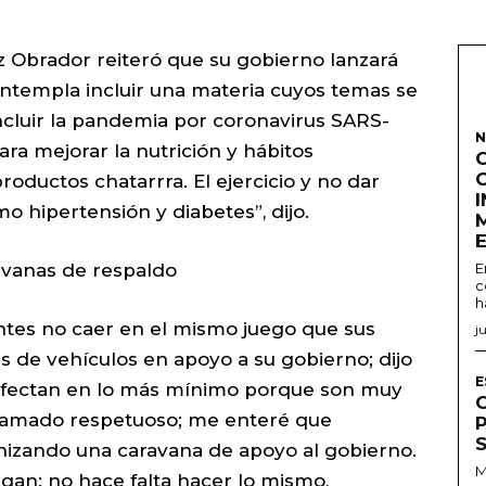
 Obrador reiteró que su gobierno lanzará
ontempla incluir una materia cuyos temas se
oncluir la pandemia por coronavirus SARS-
N
a mejorar la nutrición y hábitos
oductos chatarrra. El ejercicio y no dar
 hipertensión y diabetes”, dijo.
avanas de respaldo
E
c
h
antes no caer en el mismo juego que sus
j
s de vehículos en apoyo a su gobierno; dijo
E
 afectan en lo más mínimo porque son muy
llamado respetuoso; me enteré que
nizando una caravana de apoyo al gobierno.
M
agan: no hace falta hacer lo mismo,