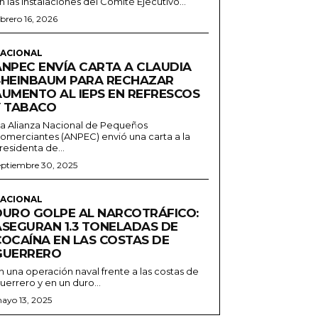
n las instalaciones del Comité Ejecutivo...
ebrero 16, 2026
ACIONAL
ANPEC ENVÍA CARTA A CLAUDIA
SHEINBAUM PARA RECHAZAR
AUMENTO AL IEPS EN REFRESCOS
Y TABACO
a Alianza Nacional de Pequeños
omerciantes (ANPEC) envió una carta a la
residenta de...
eptiembre 30, 2025
ACIONAL
DURO GOLPE AL NARCOTRÁFICO:
ASEGURAN 1.3 TONELADAS DE
COCAÍNA EN LAS COSTAS DE
GUERRERO
n una operación naval frente a las costas de
uerrero y en un duro...
ayo 13, 2025