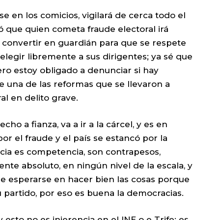
se en los comicios, vigilará de cerca todo el
ió que quien cometa fraude electoral irá
a convertir en guardián para que se respete
 elegir libremente a sus dirigentes; ya sé que
ero estoy obligado a denunciar si hay
e una de las reformas que se llevaron a
al en delito grave.
ho a fianza, va a ir a la cárcel, y es en
r el fraude y el país se estancó por la
ia es competencia, son contrapesos,
nte absoluto, en ningún nivel de la escala, y
ue esperarse en hacer bien las cosas porque
su partido, por eso es buena la democracias.
 esto no es injerencia en el INE o e Trife; es