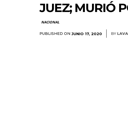
JUEZ; MURIÓ 
NACIONAL
PUBLISHED ON
BY
LAV
JUNIO 17, 2020