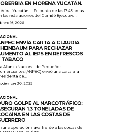
SOBERBIA EN MORENA YUCATÁN.
érida, Yucatán.— En punto de las 17:45 horas,
n las instalaciones del Comité Ejecutivo...
ebrero 16, 2026
ACIONAL
ANPEC ENVÍA CARTA A CLAUDIA
SHEINBAUM PARA RECHAZAR
AUMENTO AL IEPS EN REFRESCOS
Y TABACO
a Alianza Nacional de Pequeños
omerciantes (ANPEC) envió una carta a la
residenta de...
eptiembre 30, 2025
ACIONAL
DURO GOLPE AL NARCOTRÁFICO:
ASEGURAN 1.3 TONELADAS DE
COCAÍNA EN LAS COSTAS DE
GUERRERO
n una operación naval frente a las costas de
uerrero y en un duro...