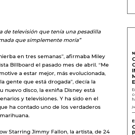
a de televisión que tenía una pesadilla
fumada que simplemente moría”
N
hierba en tres semanas”, afirmaba Miley
ista Billboard el pasado mes de abril. “Me
otive a estar mejor, más evolucionada,
la gente que está drogada”, decía la
 nuevo disco, la exniña Disney está
E
c
narios y televisiones. Y ha sido en el
h
que ha contado uno de los verdaderos
j
 marihuana.
E
ow Starring Jimmy Fallon, la artista, de 24