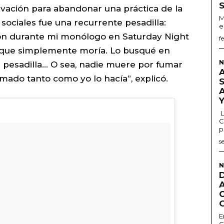
ivación para abandonar una práctica de la
M
sociales fue una recurrente pesadilla:
e
ón durante mi monólogo en Saturday Night
f
a que simplemente moría. Lo busqué en
N
a pesadilla… O sea, nadie muere por fumar
ado tanto como yo lo hacía”, explicó.
L
C
p
s
N
E
G