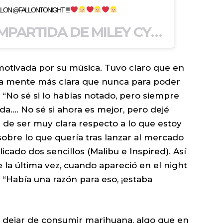
LON @FALLONTONIGHT !!!!
UNA PUBLICACIÓN COMPARTIDA DE MILEY CYRUS (@MILEYCYRUS) EL
otivada por su música. Tuvo claro que en
la mente más clara que nunca para poder
 “No sé si lo habías notado, pero siempre
a…. No sé si ahora es mejor, pero dejé
de ser muy clara respecto a lo que estoy
sobre lo que quería tras lanzar al mercado
icado dos sencillos (Malibu e Inspired). Así
e la última vez, cuando apareció en el night
 “Había una razón para eso, ¡estaba
re dejar de consumir marihuana, algo que en