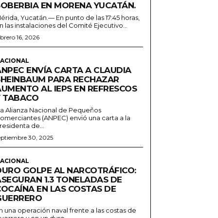
SOBERBIA EN MORENA YUCATÁN.
érida, Yucatán.— En punto de las 17:45 horas,
n las instalaciones del Comité Ejecutivo...
ebrero 16, 2026
ACIONAL
ANPEC ENVÍA CARTA A CLAUDIA
SHEINBAUM PARA RECHAZAR
AUMENTO AL IEPS EN REFRESCOS
Y TABACO
a Alianza Nacional de Pequeños
omerciantes (ANPEC) envió una carta a la
residenta de...
eptiembre 30, 2025
ACIONAL
DURO GOLPE AL NARCOTRÁFICO:
ASEGURAN 1.3 TONELADAS DE
COCAÍNA EN LAS COSTAS DE
GUERRERO
n una operación naval frente a las costas de
uerrero y en un duro...