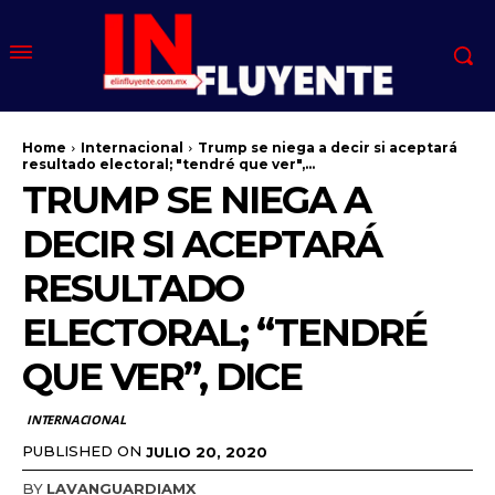
Home
Internacional
Trump se niega a decir si aceptará
resultado electoral; "tendré que ver",...
TRUMP SE NIEGA A
DECIR SI ACEPTARÁ
RESULTADO
ELECTORAL; “TENDRÉ
QUE VER”, DICE
INTERNACIONAL
PUBLISHED ON
JULIO 20, 2020
BY
LAVANGUARDIAMX