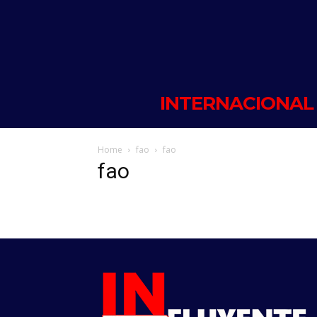
INTERNACIONAL
Home
fao
fao
fao