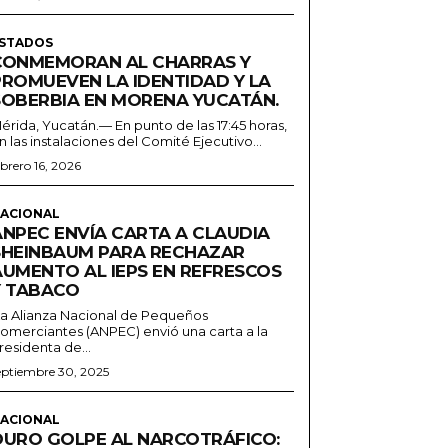
STADOS
CONMEMORAN AL CHARRAS Y
PROMUEVEN LA IDENTIDAD Y LA
SOBERBIA EN MORENA YUCATÁN.
érida, Yucatán.— En punto de las 17:45 horas,
n las instalaciones del Comité Ejecutivo...
ebrero 16, 2026
ACIONAL
ANPEC ENVÍA CARTA A CLAUDIA
SHEINBAUM PARA RECHAZAR
AUMENTO AL IEPS EN REFRESCOS
Y TABACO
a Alianza Nacional de Pequeños
omerciantes (ANPEC) envió una carta a la
residenta de...
eptiembre 30, 2025
ACIONAL
DURO GOLPE AL NARCOTRÁFICO: