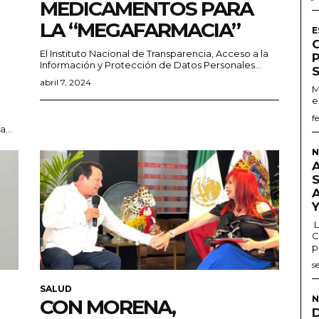
MEDICAMENTOS PARA
LA “MEGAFARMACIA”
E
El Instituto Nacional de Transparencia, Acceso a la
Información y Protección de Datos Personales...
abril 7, 2024
M
e
f
...
N
L
C
p
s
SALUD
N
CON MORENA,