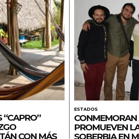
ESTADOS
S “CAPRO”
CONMEMORAN A
AZGO
PROMUEVEN LA 
ATÁN CON MÁS
SOBERBIA EN 