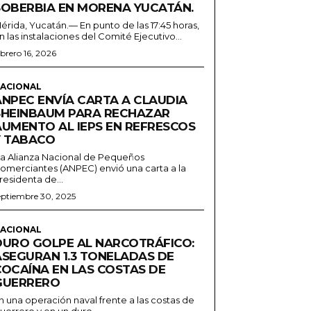
SOBERBIA EN MORENA YUCATÁN.
érida, Yucatán.— En punto de las 17:45 horas,
n las instalaciones del Comité Ejecutivo...
ebrero 16, 2026
ACIONAL
ANPEC ENVÍA CARTA A CLAUDIA
SHEINBAUM PARA RECHAZAR
AUMENTO AL IEPS EN REFRESCOS
Y TABACO
a Alianza Nacional de Pequeños
omerciantes (ANPEC) envió una carta a la
residenta de...
eptiembre 30, 2025
ACIONAL
DURO GOLPE AL NARCOTRÁFICO:
ASEGURAN 1.3 TONELADAS DE
COCAÍNA EN LAS COSTAS DE
GUERRERO
n una operación naval frente a las costas de
uerrero y en un duro...