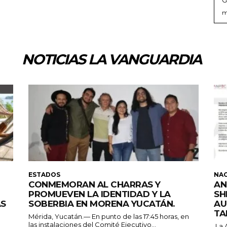
m
NOTICIAS LA VANGUARDIA
ESTADOS
NA
CONMEMORAN AL CHARRAS Y
AN
PROMUEVEN LA IDENTIDAD Y LA
SH
ÁS
SOBERBIA EN MORENA YUCATÁN.
AU
TA
Mérida, Yucatán.— En punto de las 17:45 horas, en
las instalaciones del Comité Ejecutivo...
La 