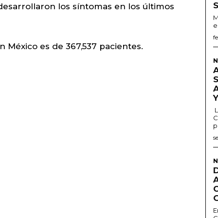
desarrollaron los síntomas en los últimos
M
e
f
n México es de 367,537 pacientes.
N
L
C
p
s
N
E
G