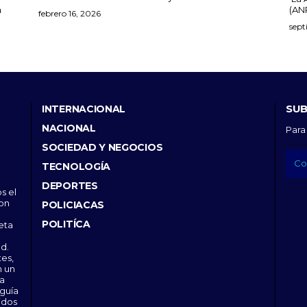
a
(ANP
febrero 16, 2026
sept
SUB
INTERNACIONAL
NACIONAL
Para
SOCIEDAD Y NEGOCIOS
TECNOLOGÍA
DEPORTES
s el
con
POLICIACAS
POLITÍCA
eta
d.
tes,
n un
 a
 guía
idos