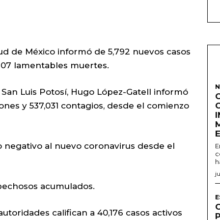
lud de México informó de 5,792 nuevos casos
707 lamentables muertes.
N
 San Luis Potosí, Hugo López-Gatell informó
ones y 537,031 contagios, desde el comienzo
negativo al nuevo coronavirus desde el
E
c
h
j
pechosos acumulados.
E
autoridades califican a 40,176 casos activos