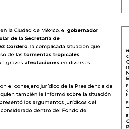
 en la Ciudad de México, el
gobernador
tular de la Secretaría de
ez Cordero
, la complicada situación que
N
aso de las
tormentas tropicales
on graves
afectaciones
en diversos
n el consejero jurídico de la Presidencia de
E
c
a quien también le informó sobre la situación
h
y presentó los argumentos jurídicos del
j
r considerado dentro del Fondo de
E