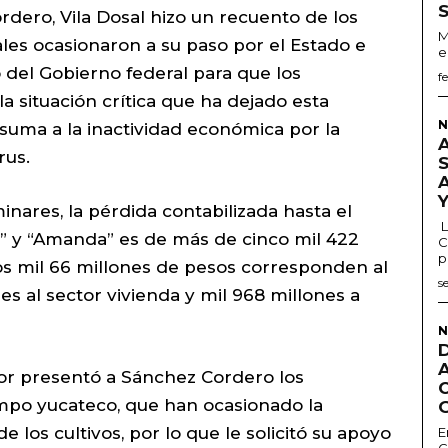
dero, Vila Dosal hizo un recuento de los
M
es ocasionaron a su paso por el Estado e
e
o del Gobierno federal para que los
f
a situación crítica que ha dejado esta
N
 suma a la inactividad económica por la
rus.
nares, la pérdida contabilizada hasta el
L
” y “Amanda” es de más de cinco mil 422
C
p
dos mil 66 millones de pesos corresponden al
s
es al sector vivienda y mil 968 millones a
N
or presentó a Sánchez Cordero los
mpo yucateco, que han ocasionado la
e los cultivos, por lo que le solicitó su apoyo
E
G