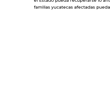
el Estado pueda recuperarse lo ante
familias yucatecas afectadas pueda