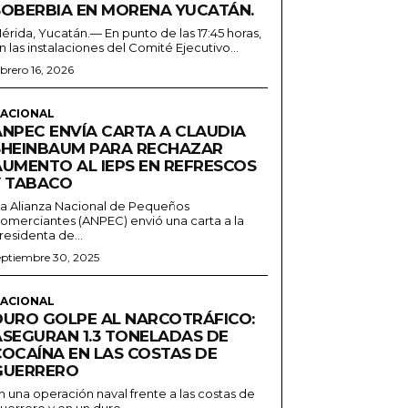
SOBERBIA EN MORENA YUCATÁN.
érida, Yucatán.— En punto de las 17:45 horas,
n las instalaciones del Comité Ejecutivo...
ebrero 16, 2026
ACIONAL
ANPEC ENVÍA CARTA A CLAUDIA
SHEINBAUM PARA RECHAZAR
AUMENTO AL IEPS EN REFRESCOS
Y TABACO
a Alianza Nacional de Pequeños
omerciantes (ANPEC) envió una carta a la
residenta de...
eptiembre 30, 2025
ACIONAL
DURO GOLPE AL NARCOTRÁFICO:
ASEGURAN 1.3 TONELADAS DE
COCAÍNA EN LAS COSTAS DE
GUERRERO
n una operación naval frente a las costas de
uerrero y en un duro...