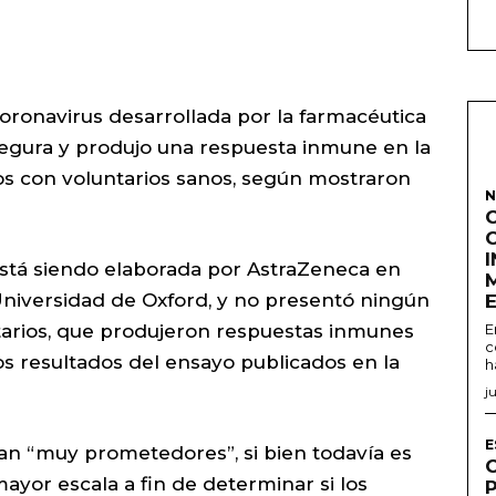
oronavirus desarrollada por la farmacéutica
segura y produjo una respuesta inmune en la
os con voluntarios sanos, según mostraron
N
stá siendo elaborada por AstraZeneca en
 Universidad de Oxford, y no presentó ningún
ntarios, que produjeron respuestas inmunes
E
c
os resultados del ensayo publicados en la
h
j
E
an “muy prometedores”, si bien todavía es
ayor escala a fin de determinar si los