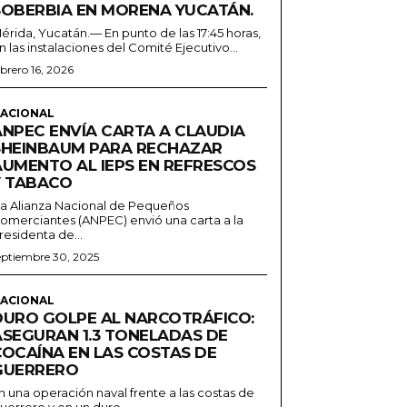
SOBERBIA EN MORENA YUCATÁN.
érida, Yucatán.— En punto de las 17:45 horas,
n las instalaciones del Comité Ejecutivo...
ebrero 16, 2026
ACIONAL
ANPEC ENVÍA CARTA A CLAUDIA
SHEINBAUM PARA RECHAZAR
AUMENTO AL IEPS EN REFRESCOS
Y TABACO
a Alianza Nacional de Pequeños
omerciantes (ANPEC) envió una carta a la
residenta de...
eptiembre 30, 2025
ACIONAL
DURO GOLPE AL NARCOTRÁFICO:
ASEGURAN 1.3 TONELADAS DE
COCAÍNA EN LAS COSTAS DE
GUERRERO
n una operación naval frente a las costas de
uerrero y en un duro...