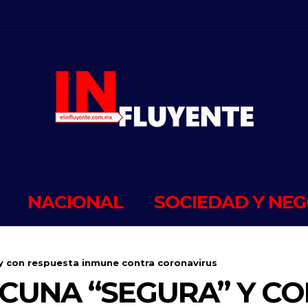
NACIONAL
SOCIEDAD Y NEG
y con respuesta inmune contra coronavirus
CUNA “SEGURA” Y CO