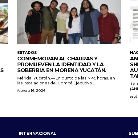
ESTADOS
NA
CONMEMORAN AL CHARRAS Y
AN
PROMUEVEN LA IDENTIDAD Y LA
SH
ÁS
SOBERBIA EN MORENA YUCATÁN.
AU
TA
Mérida, Yucatán.— En punto de las 17:45 horas, en
las instalaciones del Comité Ejecutivo...
La 
a
(ANP
febrero 16, 2026
sept
SUB
INTERNACIONAL