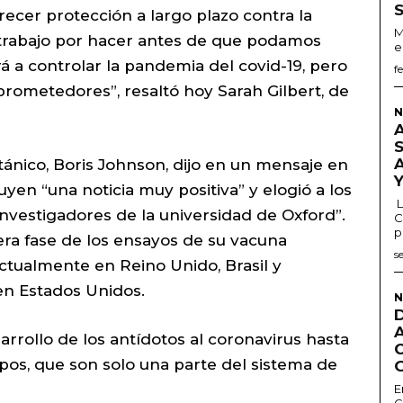
recer protección a largo plazo contra la
M
rabajo por hacer antes de que podamos
e
á a controlar la pandemia del covid-19, pero
f
prometedores”, resaltó hoy Sarah Gilbert, de
N
itánico, Boris Johnson, dijo en un mensaje en
uyen “una noticia muy positiva” y elogió a los
L
 investigadores de la universidad de Oxford”.
C
p
ra fase de los ensayos de su vacuna
s
actualmente en Reino Unido, Brasil y
en Estados Unidos.
N
arrollo de los antídotos al coronavirus hasta
rpos, que son solo una parte del sistema de
E
G