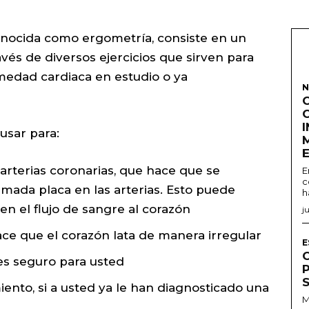
onocida como ergometría, consiste en un
avés de diversos ejercicios que sirven para
medad cardiaca en estudio o ya
N
usar para:
arterias coronarias, que hace que se
E
c
mada placa en las arterias. Esto puede
h
en el flujo de sangre al corazón
j
ace que el corazón lata de manera irregular
E
 es seguro para usted
iento, si a usted ya le han diagnosticado una
M