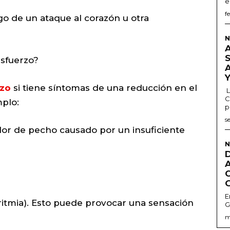
e
f
go de un ataque al corazón u otra
N
sfuerzo?
rzo
si tiene síntomas de una reducción en el
L
C
mplo:
p
s
lor de pecho causado por un insuficiente
N
E
rritmia). Esto puede provocar una sensación
G
m