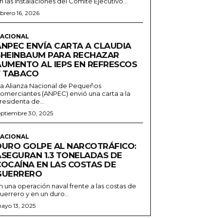
n las instalaciones del Comité Ejecutivo...
ebrero 16, 2026
ACIONAL
ANPEC ENVÍA CARTA A CLAUDIA
SHEINBAUM PARA RECHAZAR
AUMENTO AL IEPS EN REFRESCOS
Y TABACO
a Alianza Nacional de Pequeños
omerciantes (ANPEC) envió una carta a la
residenta de...
eptiembre 30, 2025
ACIONAL
DURO GOLPE AL NARCOTRÁFICO:
ASEGURAN 1.3 TONELADAS DE
COCAÍNA EN LAS COSTAS DE
GUERRERO
n una operación naval frente a las costas de
uerrero y en un duro...
ayo 13, 2025