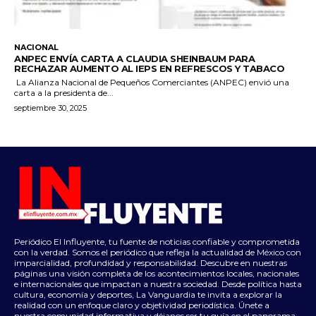
NACIONAL
ANPEC ENVÍA CARTA A CLAUDIA SHEINBAUM PARA
RECHAZAR AUMENTO AL IEPS EN REFRESCOS Y TABACO
La Alianza Nacional de Pequeños Comerciantes (ANPEC) envió una
carta a la presidenta de...
septiembre 30, 2025
Periódico El Influyente, tu fuente de noticias confiable y comprometida
con la verdad. Somos el periódico que refleja la actualidad de México con
imparcialidad, profundidad y responsabilidad. Descubre en nuestras
páginas una visión completa de los acontecimientos locales, nacionales
e internacionales que impactan a nuestra sociedad. Desde política hasta
cultura, economía y deportes, La Vanguardia te invita a explorar la
realidad con un enfoque claro y objetividad periodística. Únete a
nuestra comunidad informativa y déjanos ser tu guía en el panorama