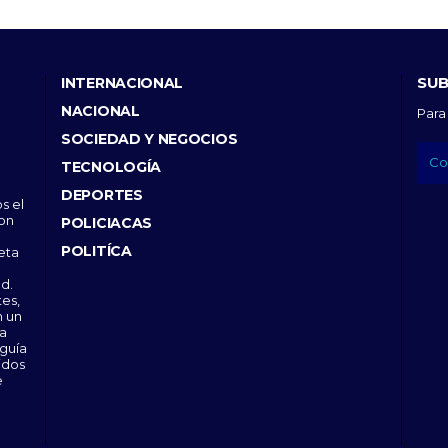
SUB
INTERNACIONAL
NACIONAL
Para
SOCIEDAD Y NEGOCIOS
TECNOLOGÍA
DEPORTES
s el
con
POLICIACAS
POLITÍCA
eta
d.
tes,
n un
 a
 guía
idos
e