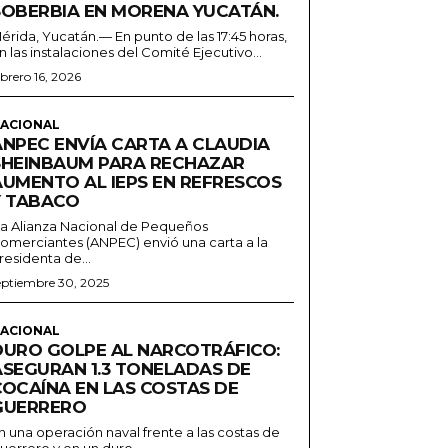
SOBERBIA EN MORENA YUCATÁN.
érida, Yucatán.— En punto de las 17:45 horas,
n las instalaciones del Comité Ejecutivo...
ebrero 16, 2026
ACIONAL
ANPEC ENVÍA CARTA A CLAUDIA
SHEINBAUM PARA RECHAZAR
AUMENTO AL IEPS EN REFRESCOS
Y TABACO
a Alianza Nacional de Pequeños
omerciantes (ANPEC) envió una carta a la
residenta de...
eptiembre 30, 2025
ACIONAL
DURO GOLPE AL NARCOTRÁFICO:
ASEGURAN 1.3 TONELADAS DE
COCAÍNA EN LAS COSTAS DE
GUERRERO
n una operación naval frente a las costas de
uerrero y en un duro...