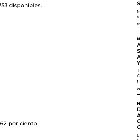
53 disponibles.
M
e
f
N
L
C
p
s
N
 62 por ciento
E
G