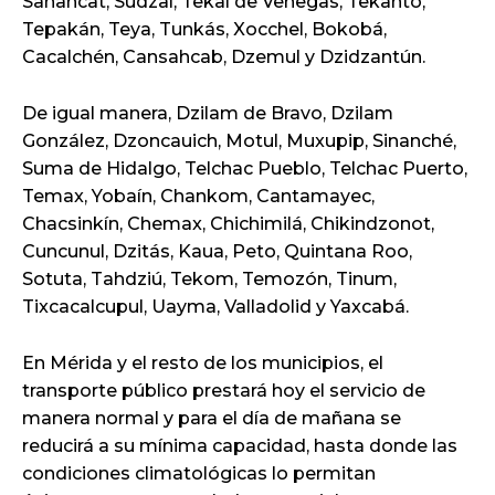
Sanahcat, Sudzal, Tekal de Venegas, Tekantó,
Tepakán, Teya, Tunkás, Xocchel, Bokobá,
Cacalchén, Cansahcab, Dzemul y Dzidzantún.
De igual manera, Dzilam de Bravo, Dzilam
González, Dzoncauich, Motul, Muxupip, Sinanché,
Suma de Hidalgo, Telchac Pueblo, Telchac Puerto,
Temax, Yobaín, Chankom, Cantamayec,
Chacsinkín, Chemax, Chichimilá, Chikindzonot,
Cuncunul, Dzitás, Kaua, Peto, Quintana Roo,
Sotuta, Tahdziú, Tekom, Temozón, Tinum,
Tixcacalcupul, Uayma, Valladolid y Yaxcabá.
En Mérida y el resto de los municipios, el
transporte público prestará hoy el servicio de
manera normal y para el día de mañana se
reducirá a su mínima capacidad, hasta donde las
condiciones climatológicas lo permitan