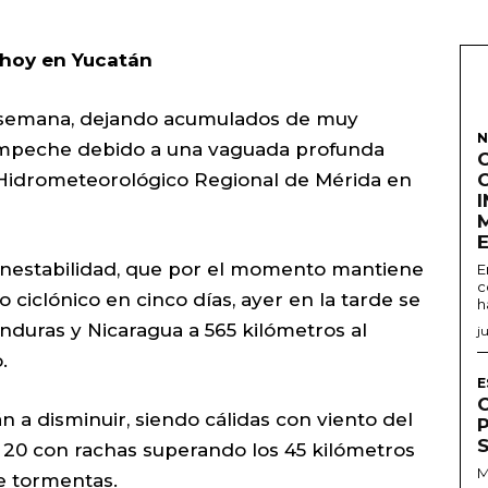
e hoy en Yucatán
de semana, dejando acumulados de muy
N
Campeche debido a una vaguada profunda
o Hidrometeorológico Regional de Mérida en
 inestabilidad, que por el momento mantiene
E
c
 ciclónico en cinco días, ayer en la tarde se
h
onduras y Nicaragua a 565 kilómetros al
j
.
E
a disminuir, siendo cálidas con viento del
a 20 con rachas superando los 45 kilómetros
M
e tormentas.