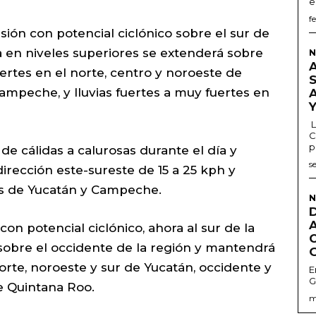
e
f
sión con potencial ciclónico sobre el sur de
 en niveles superiores se extenderá sobre
N
ertes en el norte, centro y noroeste de
ampeche, y lluvias fuertes a muy fuertes en
L
C
p
e cálidas a calurosas durante el día y
s
dirección este-sureste de 15 a 25 kph y
as de Yucatán y Campeche.
N
on potencial ciclónico, ahora al sur de la
sobre el occidente de la región y mantendrá
norte, noroeste y sur de Yucatán, occidente y
E
G
e Quintana Roo.
m