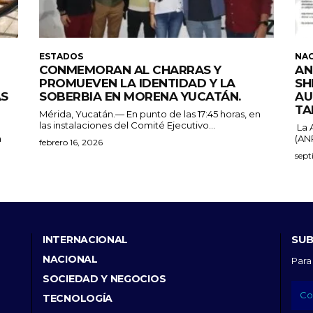
ESTADOS
NA
CONMEMORAN AL CHARRAS Y
AN
PROMUEVEN LA IDENTIDAD Y LA
SH
ÁS
SOBERBIA EN MORENA YUCATÁN.
AU
TA
Mérida, Yucatán.— En punto de las 17:45 horas, en
las instalaciones del Comité Ejecutivo...
La 
a
(ANP
febrero 16, 2026
sept
SUB
INTERNACIONAL
NACIONAL
Para
SOCIEDAD Y NEGOCIOS
TECNOLOGÍA