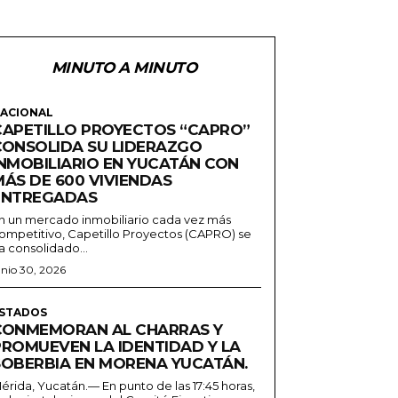
MINUTO A MINUTO
ACIONAL
CAPETILLO PROYECTOS “CAPRO”
CONSOLIDA SU LIDERAZGO
INMOBILIARIO EN YUCATÁN CON
MÁS DE 600 VIVIENDAS
ENTREGADAS
n un mercado inmobiliario cada vez más
ompetitivo, Capetillo Proyectos (CAPRO) se
a consolidado...
unio 30, 2026
STADOS
CONMEMORAN AL CHARRAS Y
PROMUEVEN LA IDENTIDAD Y LA
SOBERBIA EN MORENA YUCATÁN.
érida, Yucatán.— En punto de las 17:45 horas,