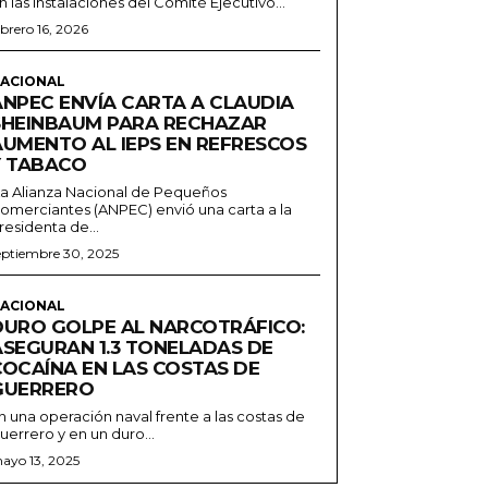
n las instalaciones del Comité Ejecutivo...
ebrero 16, 2026
ACIONAL
ANPEC ENVÍA CARTA A CLAUDIA
SHEINBAUM PARA RECHAZAR
AUMENTO AL IEPS EN REFRESCOS
Y TABACO
a Alianza Nacional de Pequeños
omerciantes (ANPEC) envió una carta a la
residenta de...
eptiembre 30, 2025
ACIONAL
DURO GOLPE AL NARCOTRÁFICO:
ASEGURAN 1.3 TONELADAS DE
COCAÍNA EN LAS COSTAS DE
GUERRERO
n una operación naval frente a las costas de
uerrero y en un duro...
ayo 13, 2025