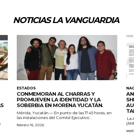
NOTICIAS LA VANGUARDIA
ESTADOS
NA
CONMEMORAN AL CHARRAS Y
AN
PROMUEVEN LA IDENTIDAD Y LA
SH
ÁS
SOBERBIA EN MORENA YUCATÁN.
AU
TA
Mérida, Yucatán.— En punto de las 17:45 horas, en
las instalaciones del Comité Ejecutivo...
La 
a
(ANP
febrero 16, 2026
sept