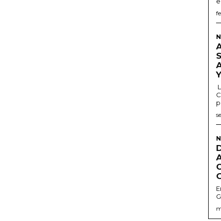
e
f
N
L
C
p
s
N
E
G
m