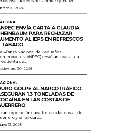
n las instalaciones del Comité Ejecutivo...
ebrero 16, 2026
ACIONAL
ANPEC ENVÍA CARTA A CLAUDIA
SHEINBAUM PARA RECHAZAR
AUMENTO AL IEPS EN REFRESCOS
Y TABACO
a Alianza Nacional de Pequeños
omerciantes (ANPEC) envió una carta a la
residenta de...
eptiembre 30, 2025
ACIONAL
DURO GOLPE AL NARCOTRÁFICO:
ASEGURAN 1.3 TONELADAS DE
COCAÍNA EN LAS COSTAS DE
GUERRERO
n una operación naval frente a las costas de
uerrero y en un duro...
ayo 13, 2025