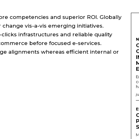
core competencies and superior ROI. Globally
 change vis-a-vis emerging initiatives.
-clicks infrastructures and reliable quality
N
e-commerce before focused e-services.
ge alignments whereas efficient internal or
E
c
h
j
E
M