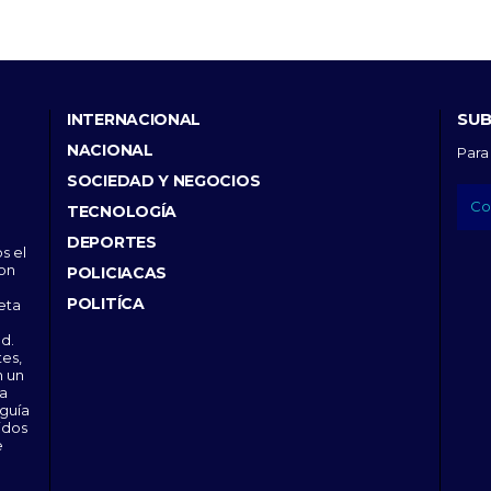
SUB
INTERNACIONAL
NACIONAL
Para
SOCIEDAD Y NEGOCIOS
TECNOLOGÍA
DEPORTES
s el
con
POLICIACAS
POLITÍCA
eta
d.
tes,
n un
 a
 guía
idos
e